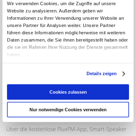
Wir verwenden Cookies, um die Zugriffe auf unsere
Website zu analysieren. Außerdem geben wir
Informationen zu Ihrer Verwendung unserer Website an
unsere Partner für Analysen weiter. Unsere Partner
führen diese Informationen möglicherweise mit weiteren
Daten zusammen, die Sie ihnen bereitgestellt haben oder
die sie im Rahmen Ihrer Nutzung der Dienste gesammelt
haben.
100,6 FluxFM erreicht seine Hörerschaft und
Details zeigen
Community auf vielfältigen Verbreitungswegen in
allen Lebenslagen.
Cookies zulassen
Terrestrisch ist 100,6 FluxFM über die 100,6 MHz
Nur notwendige Cookies verwenden
in Berlin und Umland empfangbar.
Über die kostenlose FluxFM-App, Smart-Speaker