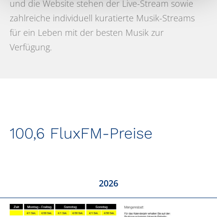
und die Website stehen der Live-Stream sowie
zahlreiche individuell kuratierte Musik-Streams
für ein Leben mit der besten Musik zur
Verfügung.
100,6 FluxFM-Preise
2026